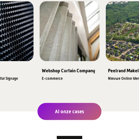
Webshop Curtain Company
Peelrand Makel
ital Signage
E-commerce
Nieuwe Online Iden
Al onze cases