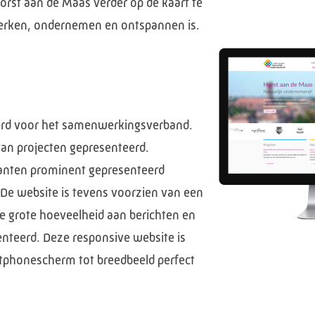
orst aan de Maas verder op de kaart te
erken, ondernemen en ontspannen is.
erd voor het samenwerkingsverband.
an projecten gepresenteerd.
panten prominent gepresenteerd
e website is tevens voorzien van een
 grote hoeveelheid aan berichten en
enteerd. Deze responsive website is
tphonescherm tot breedbeeld perfect