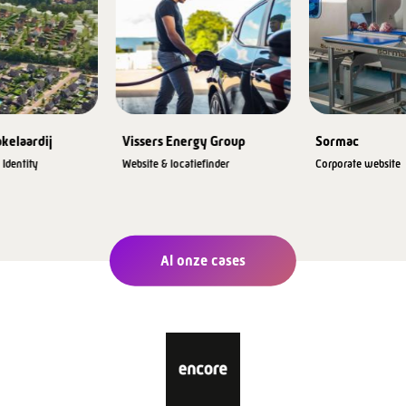
kelaardij
Vissers Energy Group
Sormac
Identity
Website & locatiefinder
Corporate website
Al onze cases