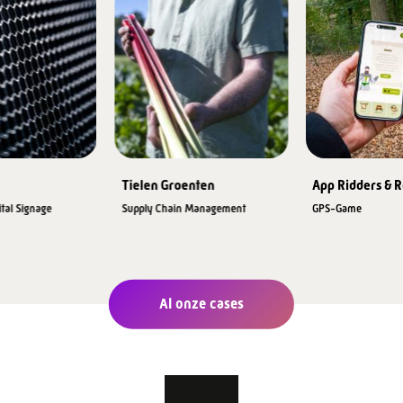
Tielen Groenten
App Ridders & 
ital Signage
Supply Chain Management
GPS-Game
Al onze cases