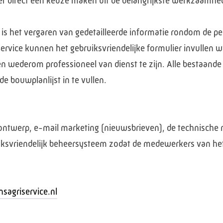
er direct een keuze maken uit de belangrijkste werkzaamhe
e is het vergaren van gedetailleerde informatie rondom de 
rvice kunnen het gebruiksvriendelijke formulier invullen
en wederom professioneel van dienst te zijn. Alle bestaand
 bouwplanlijst in te vullen.
 ontwerp, e-mail marketing (nieuwsbrieven), de technische r
iksvriendelijk beheersysteem zodat de medewerkers van het b
agriservice.nl