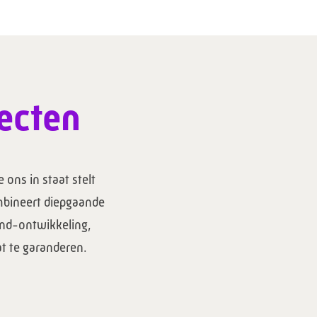
ecten
 ons in staat stelt
mbineert diepgaande
end-ontwikkeling,
t te garanderen.