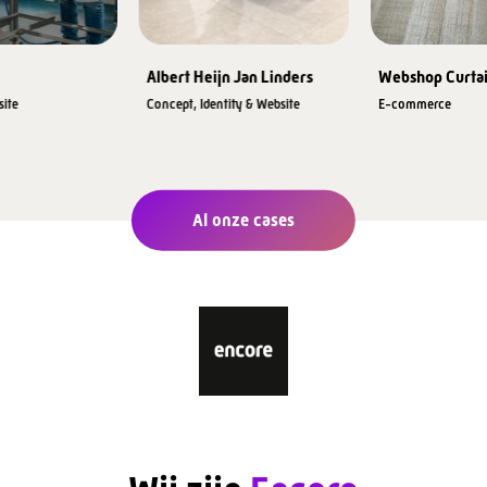
Albert Heijn Jan Linders
Webshop Curta
ite
Concept, Identity & Website
E-commerce
Al onze cases