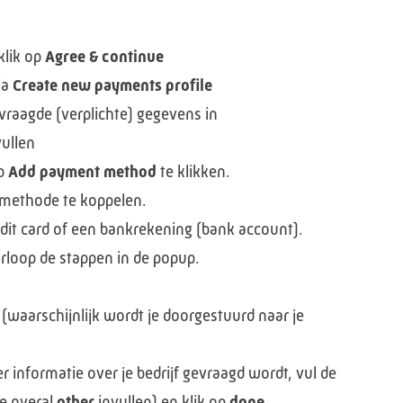
klik op
Agree & continue
ia
Create new payments profile
vraagde (verplichte) gegevens in
vullen
op
Add payment method
te klikken.
lmethode te koppelen.
edit card of een bankrekening (bank account).
loop de stappen in de popup.
(waarschijnlijk wordt je doorgestuurd naar je
informatie over je bedrijf gevraagd wordt, vul de
je overal
other
invullen) en klik op
done
.