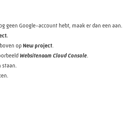
nog geen Google-account hebt, maak er dan een aan.
ect.
tsboven op
New project
.
voorbeeld
Websitenaam Cloud Console
.
n staan.
ken.