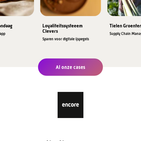
andaag
Loyaliteitssysteeem
Tielen Groente
Clevers
app
Supply Chain Man
Sparen voor digitale ijspegels
Al onze cases