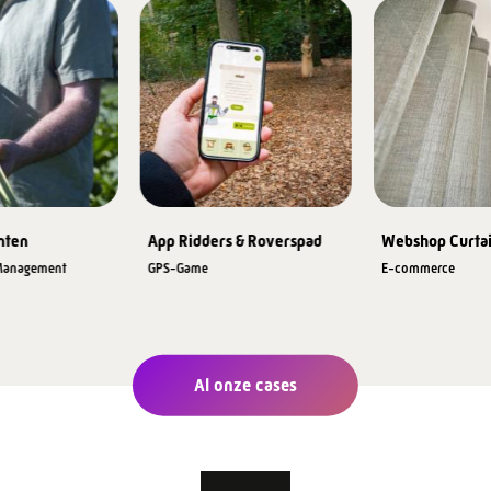
nten
App Ridders & Roverspad
Webshop Curta
 Management
GPS-Game
E-commerce
Al onze cases