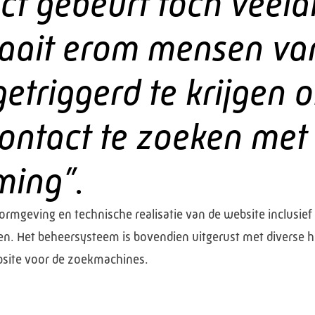
ct gebeurt toch veela
raait erom mensen va
getriggerd te krijgen 
contact te zoeken met
ming”.
 vormgeving en technische realisatie van de website inclu
en. Het beheersysteem is bovendien uitgerust met diverse 
bsite voor de zoekmachines.