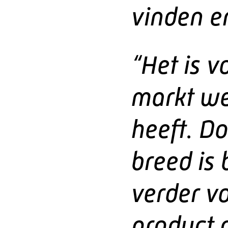
vinden en
“Het is v
markt we
heeft. D
breed is 
verder vo
product 