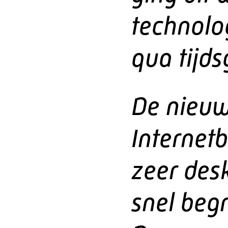
technolo
qua tijds
De nieuw
Internetb
zeer des
snel beg