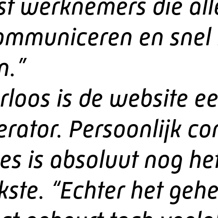
t werknemers die all
communiceren en snel
n.”
rloos is de website e
rator. Persoonlijk co
ies is absoluut nog he
kste. “Echter het gehe