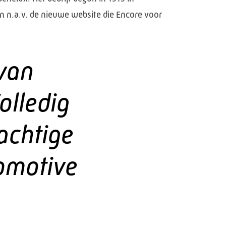
n n.a.v. de nieuwe website die Encore voor
 van
olledig
achtige
tomotive