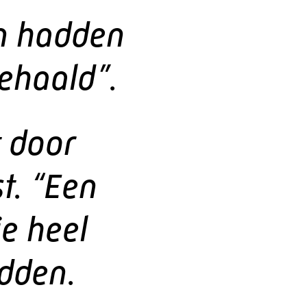
n hadden
gehaald”.
 door
t. “Een
e heel
adden.