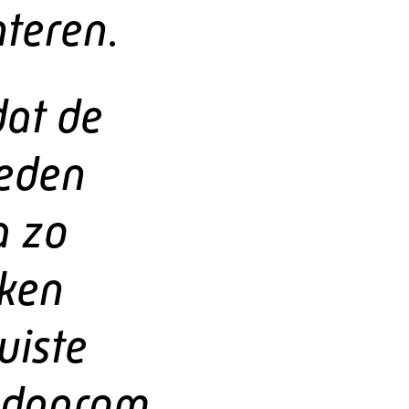
nteren.
dat de
ieden
a zo
kken
uiste
s daarom