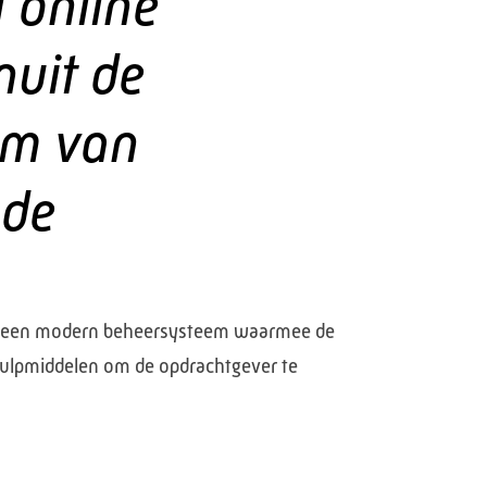
l online
nuit de
om van
 de
sief een modern beheersysteem waarmee de
hulpmiddelen om de opdrachtgever te