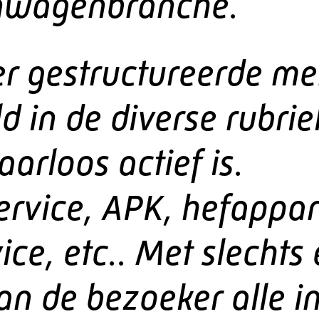
nwagenbranche.
er gestructureerde me
d in de diverse rubri
arloos actief is.
rvice, APK, hefappar
ice, etc.. Met slechts
an de bezoeker alle i