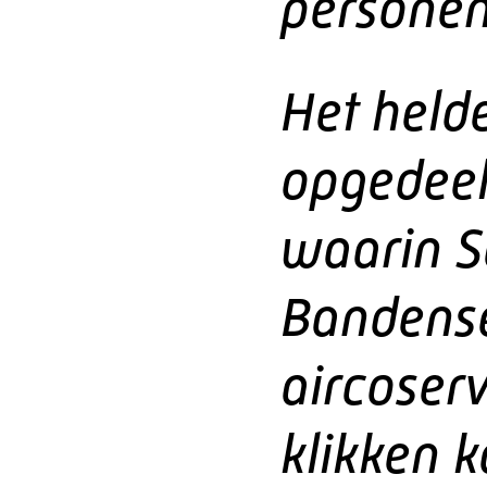
persone
Het held
opgedeel
waarin Sa
Bandense
aircoserv
klikken k