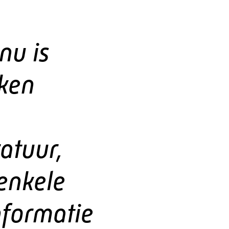
nu is
eken
atuur,
 enkele
nformatie