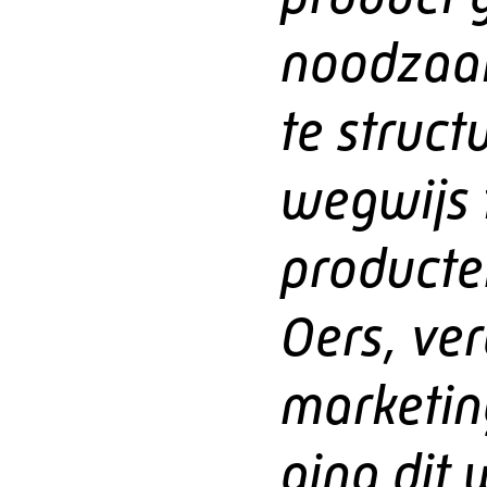
noodzaak
te struc
wegwijs 
producte
Oers, ve
marketing
ging dit 