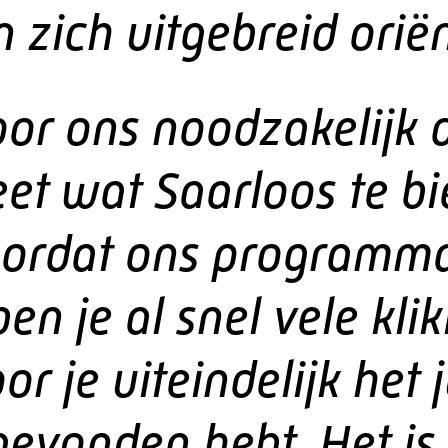
 zich uitgebreid orië
oor ons noodzakelijk 
et wat Saarloos te b
oordat ons programm
ben je al snel vele kli
or je uiteindelijk het j
gevonden hebt. Het i