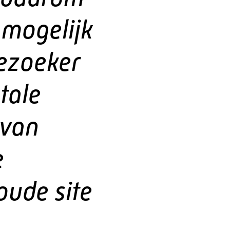
 mogelijk
bezoeker
tale
 van
e
oude site