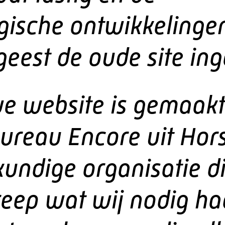
gische ontwikkelinge
geest de oude site in
e website is gemaakt
ureau Encore uit Hors
kundige organisatie di
reep wat wij nodig h