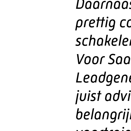
Daarnaas
prettig 
schakele
Voor Saa
Leadgene
juist adv
belangrij