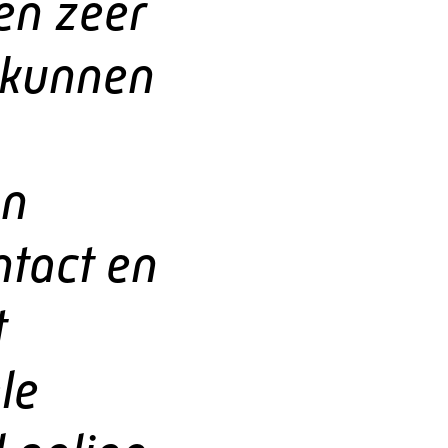
en zeer
 kunnen
en
ntact en
t
le