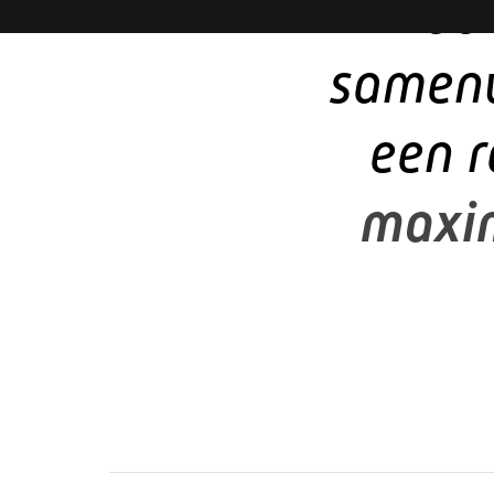
een r
maxim