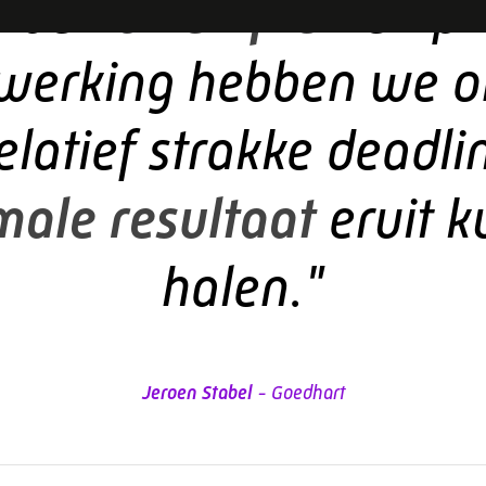
elatief strakke deadli
ale resultaat
eruit 
halen."
Jeroen Stabel
- Goedhart