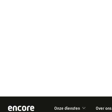
Sevenum elke 
fototaarteditor) en 
"Doo
samen