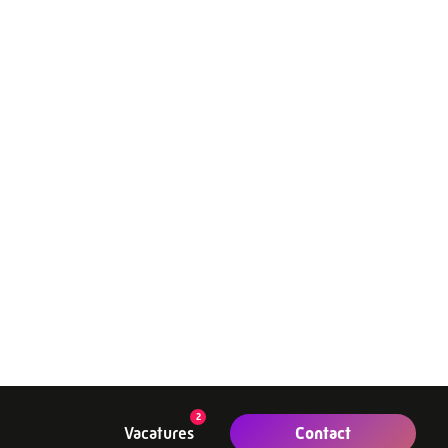
webshop (incl.
k dat is het voordeel
ettige
ndanks