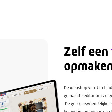
Zelf een
opmake
De webshop van Jan Linde
gemaakte editor om zo ee
De gebruiksvriendelijke e
bewerkingen tevens een f
Benieuwd naar de 
webshops?