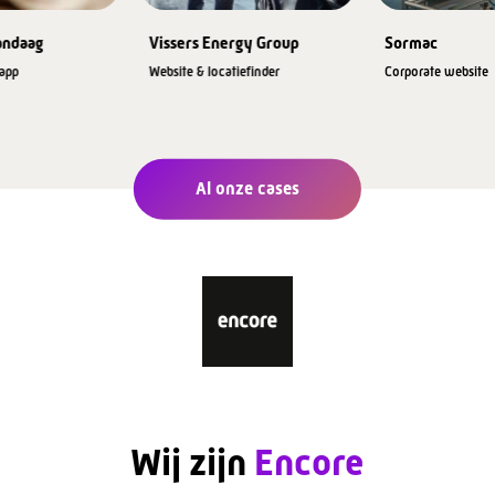
andaag
Vissers Energy Group
Sormac
app
Website & locatiefinder
Corporate website
Al onze cases
Wij zijn
Encore