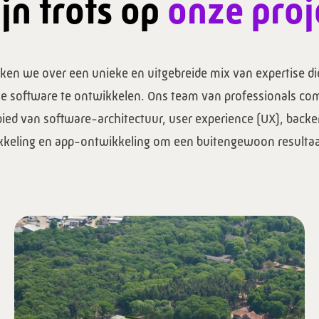
jn trots op
onze proj
ken we over een unieke en uitgebreide mix van expertise die
e software te ontwikkelen. Ons team van professionals co
bied van software-architectuur, user experience (UX), back
keling en app-ontwikkeling om een buitengewoon resultaa