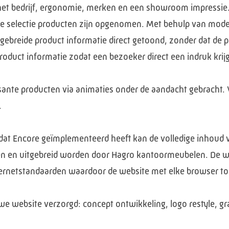
 het bedrijf, ergonomie, merken en een showroom impressie.
 selectie producten zijn opgenomen. Met behulp van moder
itgebreide product informatie direct getoond, zonder dat d
oduct informatie zodat een bezoeker direct een indruk krij
ante producten via animaties onder de aandacht gebracht. V
.
t Encore geïmplementeerd heeft kan de volledige inhoud v
n en uitgebreid worden door Hagro kantoormeubelen. De web
rnetstandaarden waardoor de website met elke browser toe
uwe website verzorgd: concept ontwikkeling, logo restyle, gr