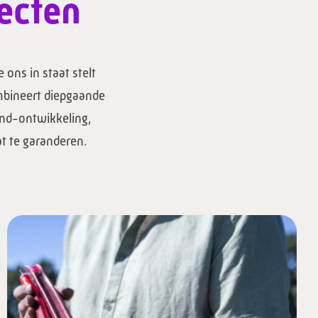
ecten
 ons in staat stelt
mbineert diepgaande
end-ontwikkeling,
t te garanderen.