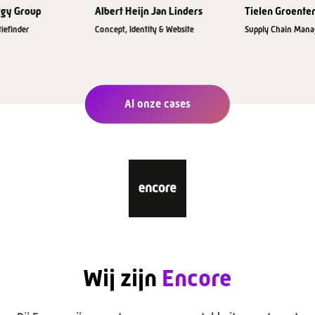
rgy Group
Albert Heijn Jan Linders
Tielen Groente
iefinder
Concept, Identity & Website
Supply Chain Man
Al onze cases
Wij zijn
Encore